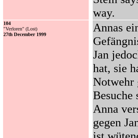
way.
104
Annas ein
"Verloren" (Lost)
27th December 1999
Gefängnis
Jan jedoc
hat, sie 
Notwehr g
Besuche s
Anna ver
gegen Jan
ist wüten