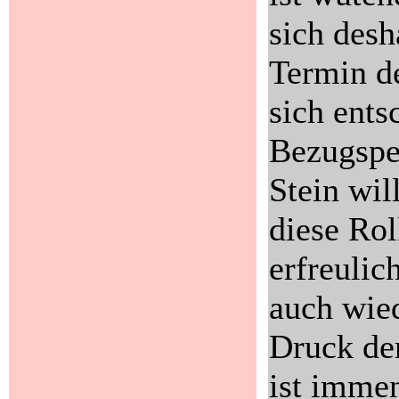
sich des
Termin de
sich entsc
Bezugsper
Stein wil
diese Ro
erfreulic
auch wied
Druck der
ist immen