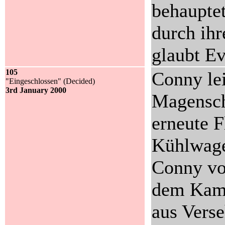
behauptet
durch ihr
glaubt Eva
105
Conny lei
"Eingeschlossen" (Decided)
3rd January 2000
Magensch
erneute F
Kühlwagen
Conny vo
dem Kamp
aus Vers