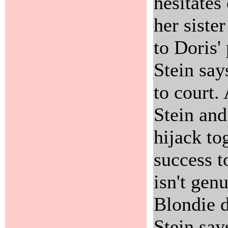
hesitates
her siste
to Doris'
Stein sa
to court.
Stein and
hijack to
success t
isn't gen
Blondie d
Stein say