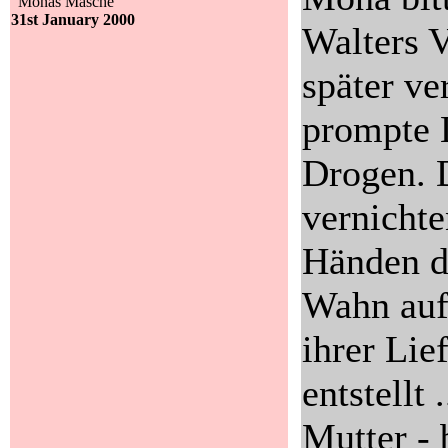
"Monas Masche"
31st January 2000
Walters 
später ve
prompte 
Drogen. 
vernichte
Händen da
Wahn auf 
ihrer Lie
entstellt 
Mutter - 