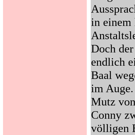
Aussprac
in einem 
Anstaltsl
Doch der
endlich e
Baal wege
im Auge. 
Mutz von 
Conny zw
völligen