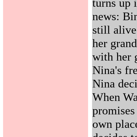
turns up 
news: Bin
still ali
her gran
with her 
Nina's fr
Nina dec
When Walt
promises 
own place