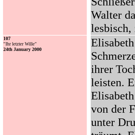
Schließer
Walter da
lesbisch, 
107
Elisabeth
"Ihr letzter Wille"
24th January 2000
Schmerze
ihrer Toch
leisten. 
Elisabeth 
von der F
unter Dru