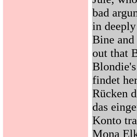
bad argu
in deeply
Bine and 
out that 
Blondie's 
findet he
Rücken di
das eing
Konto tra
Mona Elk