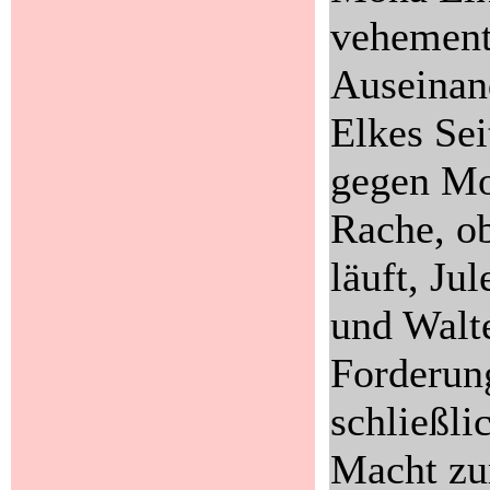
vehement.
Auseinand
Elkes Sei
gegen Mon
Rache, ob
läuft, Ju
und Walt
Forderung
schließli
Macht zur