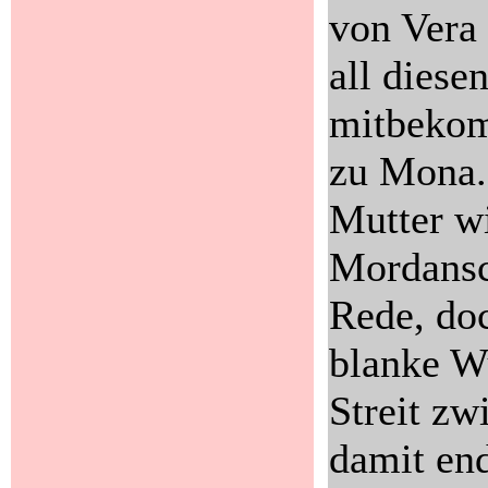
von Vera 
all diese
mitbekom
zu Mona. 
Mutter wi
Mordansch
Rede, doc
blanke W
Streit zw
damit end