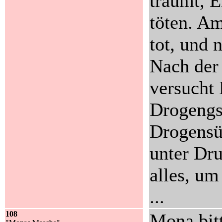
träumt, E
töten. Am
tot, und 
Nach der
versucht 
Drogengs
Drogensü
unter Dru
alles, u
...
108
Mona bitt