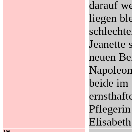
darauf we
liegen bl
schlechte
Jeanette 
neuen Bek
Napoleon,
beide im 
ernsthaft
Pflegerin
Elisabeth
106