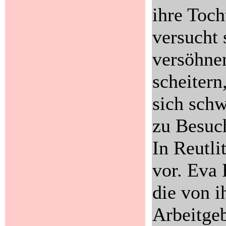
ihre Toch
versucht 
versöhne
scheitern
sich schw
zu Besuc
In Reutli
vor. Eva 
die von 
Arbeitge